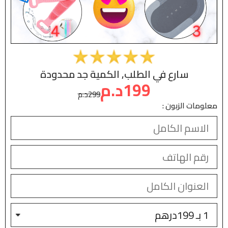
سارع في الطلب, الكمية جد محدودة
199د.م
299د.م
معلومات الزبون :