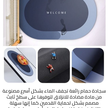
سجادة حمام رائعة تجفف الماء بشكل أسرع مصنوعة
من مادة مضادة للانزلاق لتوفرها على سطحً ثابتً
مصمم بشكل لحماية القدمين كما إنها سهلة