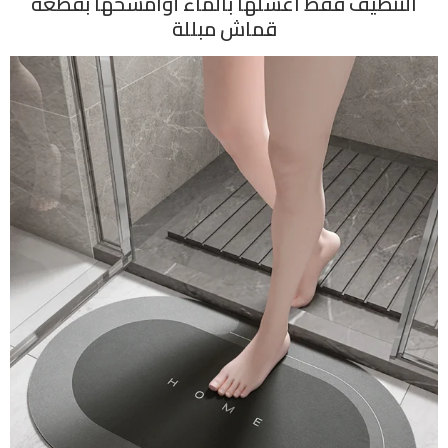
التنظيف فقط اغسلها بالماء أوامسحها بقطعة
قماش مبللة