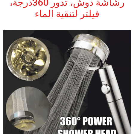
رشاشة دوش، تدور 360درجة،
فيلتر لتنقية الماء