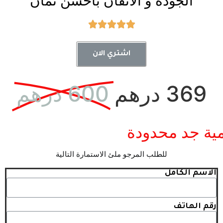
الجودة و الاتقان باحسن ثمان





اشتري الان
369 درهم
600 درهم
ية جد محدودة
للطلب المرجو ملئ الاستمارة التالية
الاسم الكامل
رقم الهاتف