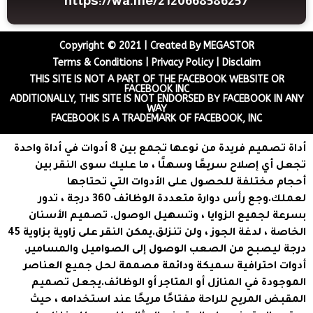
https://wa.me/2120668586257
Copyright © 2021 | Created By MEGASTOR
Terms & Conditions | Privacy Policy | Disclaim
THIS SITE IS NOT A PART OF THE FACEBOOK WEBSITE OR
FACEBOOK INC
ADDITIONALLY, THIS SITE IS NOT ENDORSED BY FACEBOOK IN ANY
WAY
FACEBOOK IS A TRADEMARK OF FACEBOOK, INC
أداة تصميم فريدة من نوعها تجمع بين 8 أدوات في أداة واحدة
تجعل أي إصلاح سريعًا وسهلًا ، ما عليك سوى النقر بين
أحجام مختلفة للحصول على الأدوات التي تحتاجها
لعملك.وجع رأس دوارة متعددة الوظائف 360 درجة ، تدور
بسرعة لجميع الزوايا ، وتسهيل الوصول. تصميم الأسنان
الخاصة ، لدغة الجوز ، ولن تنزلق.يمكن النقر على زاوية بزاوية 45
درجة ليصبح من الصعب الوصول إلى الصواميل والمسامير.
أدوات احترافية سميكة ودائمة مصممة لحل جميع العناصر
الموجودة في المنازل أو المتاجر أو الوظائف.يجعل تصميم
المقبض المريح للراحة مفتاحًا مريحًا عند استخدامه ، حيث