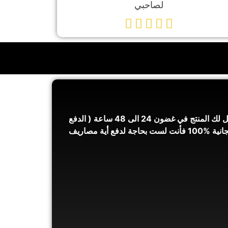
لصاحبي





الأمر بسيط جدًا بعد أن تطلب المنتج من خلال ملا الاستمارة سيتصل بك أحد موظفي الشركة ليؤكد معك الطلب، وسنرسل لك المنتج في غضون 24 الى 48 ساعة ( الدفع
يكون عند الاستلام ) لدينا فريق توصيل محترف يوصل لك المنتج أينما كنت خلال مدة 24 الى 48 ساعة خدمة التوصيل مجانية %100 فأنت لست بحاجة لدفع أية مصاريف