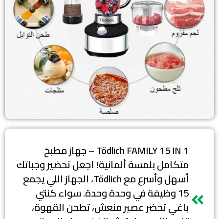
Tödlich FAMILY 15 IN 1 – جهاز مطبخ
متكامل بلمسة ألمانية! اجعل تحضير وجباتك
أسهل وأسرع مع Tödlich، الجهاز اللي يجمع
15 وظيفة في وحدة وحدة. سواء كنتي
باغي تحضر عصير منعش، تطحن القهوة،