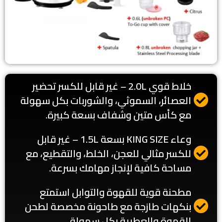
خلاط قوي 2.0L – غير قابل للكسر تحضير
العصائر، السموثي، والشوربات بكل سهولة
مع كأس متين وشفاف بسعة كبيرة.
وعاء KING SIZE بسعة 1.5L – غير قابل
للكسر مثالي للعجن، الخلط، والتقطيع، مع
مساحة كافية لإنجاز مهامك بسرعة.
مطحنة قوية للقهوة والتوابل استمتع
بنكهات طازجة مع طاحونة مخصصة لطحن
القهوة والعطرية بكل سهولة.