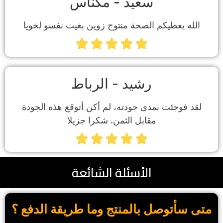
سعيد - مكناس
الله يعطيكم الصحة منتوج زوين بغيت نفسو لخويا





رشيد - الرباط
لقد فوجئت بمدى جودته، لم أكن أتوقع هذه الجودة
مقابل الثمن. شكرا جزيلا





الأسئلة الشائعة
متى سأتوصل بالمنتج وما طريقة الدفع ؟​